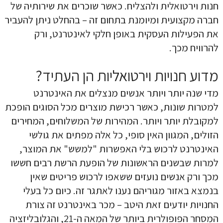
חנות וירטואלית ולהצליח. כאשר שוכרים את שירותיה של
חברה מקצועית ומיומנת בתחום זה – בהחלט ניתן להעביר
את הפעילות העסקית באופן חלקי לאינטרנט, ורק
להרוויח מכך.
מדוע חנויות וירטואליות הן העתיד?
מדי שנה יותר ויותר אנשים מנצלים את האינטרנט
למטרות שונות, כאשר רכישת מוצרים מכל הסוגים הופכת
למקובלת יותר ויותר. המהירות של המשלוחים, המחירים
הזולים, המגוון האין סופי, כל אלה מפתים את גולשי
האינטרנט לרכוש בלי האפשרות "למשש" את המוצר,
למרות שבשנים הראשונות של הופעת הרשת רבים חששו
מכך ורק אנשים נועזים ששאפו לרכוש פריטים שאין
קראתי ואני מאשר/ת את
מדיניות הפרטיות
של האתר, ומסכים/ה
בנמצא באזור מגוריהם נענו לאתגר זה. כיום כל בעלי
לשמירת המידע לצורך טיפול בפנייתי (חובה)
החנויות יודעים זאת היטב – מכר באינטרנט זה צורת
המסחר הפופולרית ביותר של המאה ה-21, והגלובליזציה