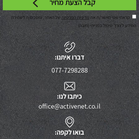
קראתי ואני מאשר/ת את
מדיניות הפרטיות
של האתר, ומסכים/ה לשמירת
המידע לצורך טיפול בפנייתי (חובה)
דברו איתנו:
077-7298288
כיתבו לנו:
office@activenet.co.il
בואו לקפה: