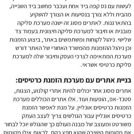
לעשות עם נס קפה ביד אחת ועכבר מחשב ביד השנייה,
מהבית וללא צורך בנסיעות או הצורך להשקיע
בהתארגנות. לאתרים מסוג זה ישנה מערכת סליקה
מובנית או חיבור למערכת סליקה חיצונית בעמוד צד
שלישי. ניהול לקוחות ומשתמשים באתר, ביצוע הזמנות
וכן ניהול ההזמנות מהמשרד האחורי של האתר דורש
מערכת המתאימה לצרכי העסק וחיבור שלה למערכת
סליקת כרטיסי אשראי.
בניית אתרים עם מערכת הזמנת כרטיסים:
אתרים מסוג אחר יכולים להיות אתרי קולנוע, הצגות,
סטנד-אפ, הופעות ועוד. אלו אתרים הכוללים מערכת
הזמנות כרטיסים אונליין. על מנת לאפשר הזמנת
קראתי ואני מאשר/ת את
מדיניות הפרטיות
של האתר, ומסכים/ה
כרטיסים אונליין עבור הגולשים צריך לעצב העתק
לשמירת המידע לצורך טיפול בפנייתי (חובה)
משורטט ומעוצב של מבנה העולם כך שהגולש יוכל לבחור
את מקומות הישיבה שהוא חפץ בהם, לראות אילו מקומות