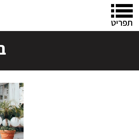
תפריט
ב