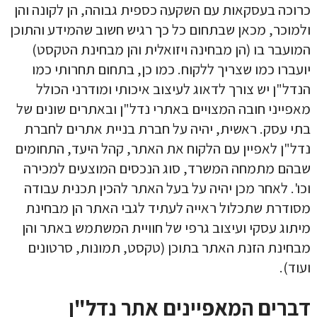
כרוכה בעסקאות עם השקעה כספית גבוהה, הן לקונה והן
ולמוכר, מכאן שבתחום כל כך רגיש חשוב שהמידע והתוכן
המועבר בו (הן מבחינה ויזואלית והן מבחינת הטקסט)
יועברו כמו שצריך ללקוח. כמו כן, בתחום תחרותי כמו
הנדל"ן יש צורך לדאוג לעיצוב איכותי ומודרני הכולל
מאפייני חובה המצויים באתרי נדל"ן ובאתרים שונים של
בתי עסק. ראשית, יהיה על חברת בניית אתרים לחברת
נדל"ן לאפיין עם הלקוח את האתר, קהל היעד, התחומים
שבהם מתמחה המשרד, סוג הנכסים המוצעים למכירה
וכו'. לאחר מכן יהיה על בעל האתר להכין תכנית עבודה
מסודרת שתכלול ראייה לעתיד לגבי האתר הן מבחינת
מיתוג עסקי
ועיצוב גרפי של חוויית המשתמש באתר והן
מבחינת הזנת האתר בתוכן (טקסט, תמונות, סרטונים
קראתי ואני מאשר/ת את
מדיניות הפרטיות
של האתר, ומסכים/ה
ועוד).
לשמירת המידע לצורך טיפול בפנייתי (חובה)
דברים המאפיינים אתר נדל"ן