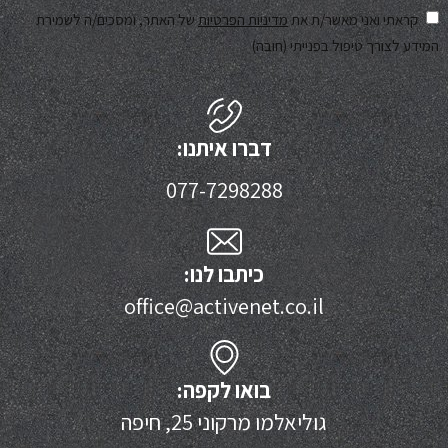
קראתי ואני מאשר/ת את
מדיניות הפרטיות
של האתר, ומסכים/ה לשמירת
המידע לצורך טיפול בפנייתי (חובה)
דברו איתנו:
077-7298288
כיתבו לנו:
office@activenet.co.il
בואו לקפה:
גוליאלמו מרקוני 25, חיפה