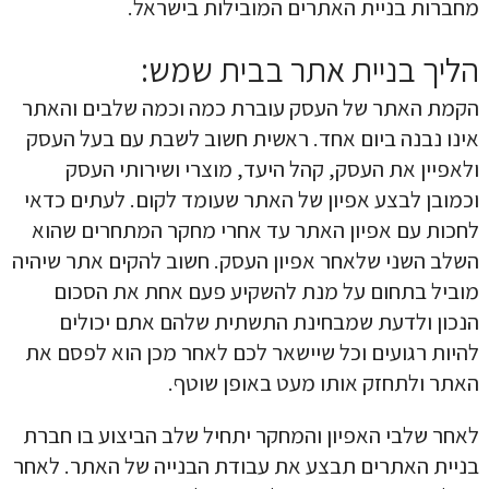
מחברות בניית האתרים המובילות בישראל.
הליך בניית אתר בבית שמש:
הקמת האתר של העסק עוברת כמה וכמה שלבים והאתר
אינו נבנה ביום אחד. ראשית חשוב לשבת עם בעל העסק
ולאפיין את העסק, קהל היעד, מוצרי ושירותי העסק
וכמובן לבצע אפיון של האתר שעומד לקום. לעתים כדאי
לחכות עם אפיון האתר עד אחרי מחקר המתחרים שהוא
השלב השני שלאחר אפיון העסק. חשוב להקים אתר שיהיה
מוביל בתחום על מנת להשקיע פעם אחת את הסכום
הנכון ולדעת שמבחינת התשתית שלהם אתם יכולים
להיות רגועים וכל שיישאר לכם לאחר מכן הוא לפסם את
האתר ולתחזק אותו מעט באופן שוטף.
קראתי ואני מאשר/ת את
מדיניות הפרטיות
של האתר, ומסכים/ה
לשמירת המידע לצורך טיפול בפנייתי (חובה)
לאחר שלבי האפיון והמחקר יתחיל שלב הביצוע בו חברת
בניית האתרים תבצע את עבודת הבנייה של האתר. לאחר