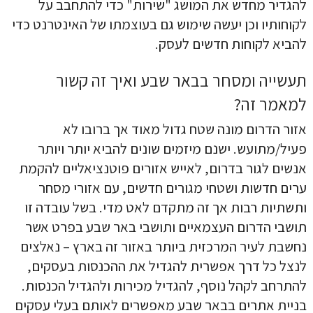
להגדיר מחדש את המושג "שירות" כדי להתחבב על
לקוחותיו וכן יעשה שימוש גם בעוצמתו של האינטרנט כדי
להביא לקוחות חדשים לעסק.
תעשייה ומסחר בבאר שבע ואיך זה קשור
למאמר זה?
אזור הדרום מונה שטח גדול מאוד אך ברובו לא
פעיל/מתועש. ישנם מיזמים שונים להביא יותר ויותר
אנשים לגור בדרום, לאייש אזורים פוטנציאליים להקמת
ערים חדשות ושטחי מגורים חדשים, עם אזורי מסחר
ותשתיות רבות אך זה מתקדם לאט מדי. בשל עובדה זו
תושבי הדרום העצמאיים ותושבי באר שבע בפרט אשר
נחשבת לעיר המרכזית ביותר באזור זה בארץ – נאלצים
קראתי ואני מאשר/ת את
מדיניות הפרטיות
של האתר, ומסכים/ה
לנצל כל דרך אפשרית להגדיל את ההכנסות בעסקים,
לשמירת המידע לצורך טיפול בפנייתי (חובה)
להתרחב לקהל נוסף, להגדיל מכירות ולהגדיל הכנסות.
בניית אתרים בבאר שבע מאפשרים לאותם בעלי עסקים