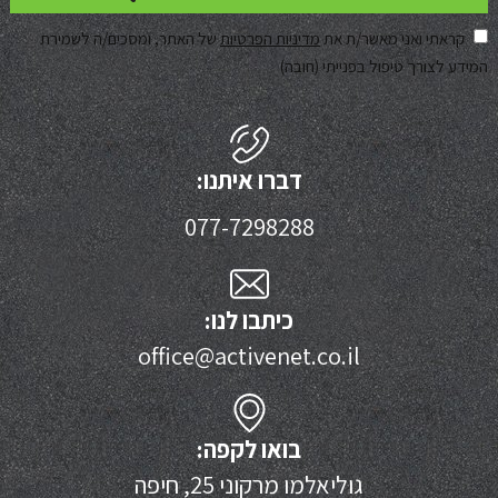
קראתי ואני מאשר/ת את
מדיניות הפרטיות
של האתר, ומסכים/ה לשמירת
המידע לצורך טיפול בפנייתי (חובה)
דברו איתנו:
077-7298288
כיתבו לנו:
office@activenet.co.il
בואו לקפה:
גוליאלמו מרקוני 25, חיפה